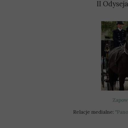
II Odysej
Zapowi
Relacje medialne:
"Pano